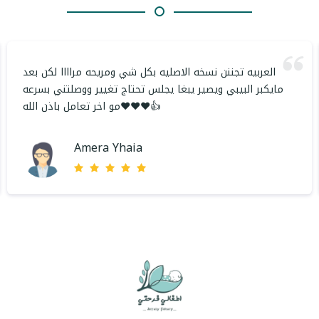
العربيه تجننن نسخه الاصليه بكل شي ومريحه مراااا لكن بعد
مايكبر البيبي ويصير يبغا يجلس تحتاج تغيير ووصلتني بسرعه
مو اخر تعامل باذن الله❤️❤️❤️👍
Amera Yhaia