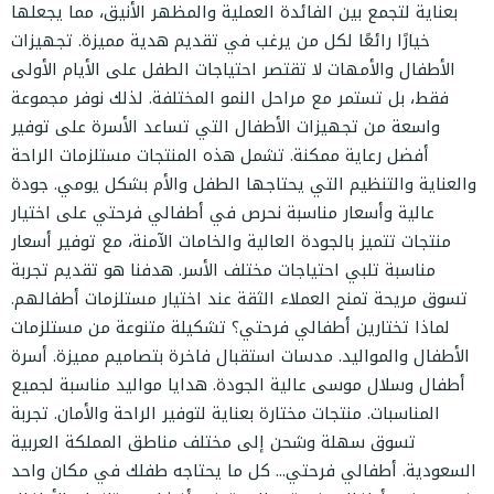
بعناية لتجمع بين الفائدة العملية والمظهر الأنيق، مما يجعلها
خيارًا رائعًا لكل من يرغب في تقديم هدية مميزة. تجهيزات
الأطفال والأمهات لا تقتصر احتياجات الطفل على الأيام الأولى
فقط، بل تستمر مع مراحل النمو المختلفة. لذلك نوفر مجموعة
واسعة من تجهيزات الأطفال التي تساعد الأسرة على توفير
أفضل رعاية ممكنة. تشمل هذه المنتجات مستلزمات الراحة
والعناية والتنظيم التي يحتاجها الطفل والأم بشكل يومي. جودة
عالية وأسعار مناسبة نحرص في أطفالي فرحتي على اختيار
منتجات تتميز بالجودة العالية والخامات الآمنة، مع توفير أسعار
مناسبة تلبي احتياجات مختلف الأسر. هدفنا هو تقديم تجربة
تسوق مريحة تمنح العملاء الثقة عند اختيار مستلزمات أطفالهم.
لماذا تختارين أطفالي فرحتي؟ تشكيلة متنوعة من مستلزمات
الأطفال والمواليد. مدسات استقبال فاخرة بتصاميم مميزة. أسرة
أطفال وسلال موسى عالية الجودة. هدايا مواليد مناسبة لجميع
المناسبات. منتجات مختارة بعناية لتوفير الراحة والأمان. تجربة
تسوق سهلة وشحن إلى مختلف مناطق المملكة العربية
السعودية. أطفالي فرحتي... كل ما يحتاجه طفلك في مكان واحد