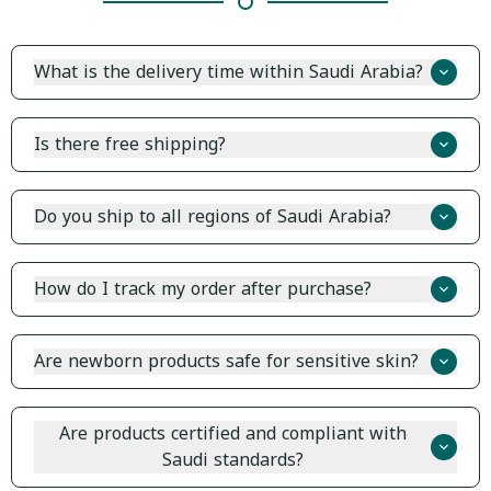
What is the delivery time within Saudi Arabia?
Delivery takes 2-5 business days within major cities, and
3-7 days for other areas.
Is there free shipping?
ما هي أفضل مستلزمات حديثي الولادة؟
Yes, we offer free shipping on orders above a certain
amount.
Do you ship to all regions of Saudi Arabia?
ما هي مدسة استقبال المولود؟
Yes, we ship to all regions and cities in Saudi Arabia
without exception.
How do I track my order after purchase?
هل توفرون أسرة أطفال مناسبة لحديثي الولادة؟
After confirming your order, you will receive a tracking
number via SMS or email.
Are newborn products safe for sensitive skin?
ما فوائد سلة موسى للمواليد؟
Absolutely, all our newborn products are made from
materials free of harmful substances and suitable for
Are products certified and compliant with
sensitive skin.
Saudi standards?
هل تتوفر هدايا مواليد فاخرة؟