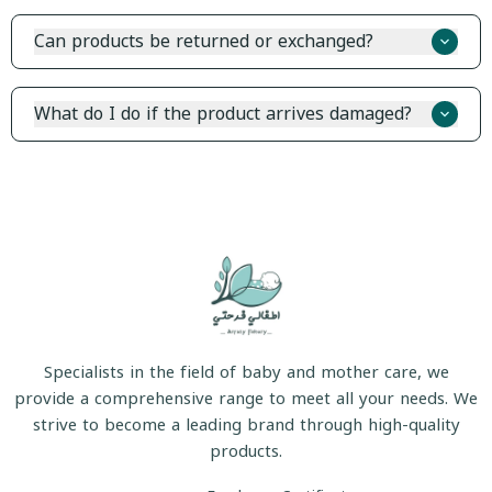
Yes, all our products comply with approved Saudi
standards and specifications.
Can products be returned or exchanged?
هل منتجات أطفالي فرحتي مناسبة للأولاد والبنات؟
Yes, we accept returns and exchanges within 14 days of
receipt, provided the product is in its original unused
What do I do if the product arrives damaged?
condition.
We apologize! Contact us immediately via WhatsApp with
هل يمكن إرجاع أو استبدال المنتجات؟
a photo of the product and we will replace it or refund
the full amount.
ماذا أفعل إذا وصل المنتج تالفاً؟
Specialists in the field of baby and mother care, we
provide a comprehensive range to meet all your needs. We
strive to become a leading brand through high-quality
products.