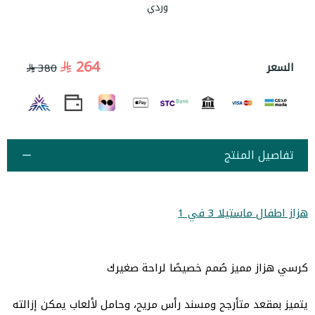
وردي
264
السعر
380
تفاصيل المنتج
هزاز اطفال ماستيلا 3 في 1
كرسي هزاز مميز صُمم خصيصًا لراحة صغيرك
يتميز بمقعد متأرجح ومسند رأس مريح، وحامل لألعاب يمكن إزالته