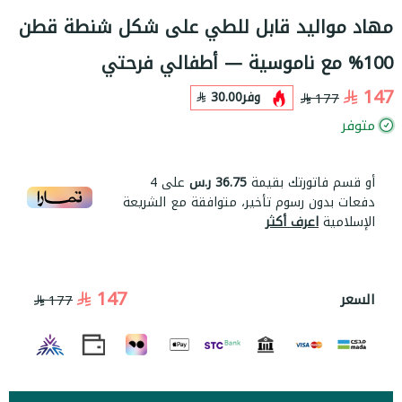
مهاد مواليد قابل للطي على شكل شنطة قطن
100% مع ناموسية — أطفالي فرحتي
147
وفر
30.00
177
متوفر
أو قسم فاتورتك بقيمة
36.75 ر.س
على
4
دفعات بدون رسوم تأخير، متوافقة مع الشريعة
الإسلامية
اعرف أكثر
147
السعر
177