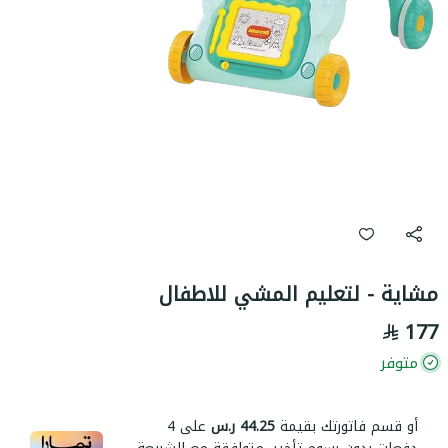
مشاية - لتعليم المشي للاطفال
177
متوفر
أو قسم فاتورتك بقيمة
44.25 ر.س
على
4