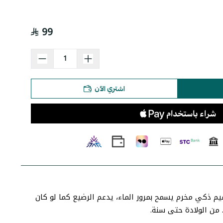
99
اشتري الآن
ام أطفال AF-055. هيكل صلب مقاوم للانزلاق من مادة PVC، تصميم ذكي مخرم يسمح بمرور الماء، يدعم الرضيع كما لو كان
 من الولادة حتى سنة.