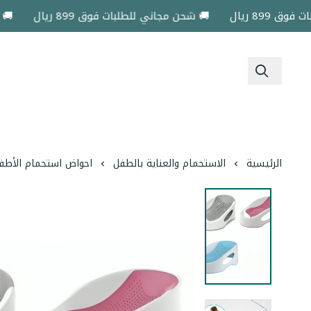
 ريال
🚚 شحن مجاني للطلبات فوق 899 ريال
🚚 شحن م
الرئيسية
الاستحمام والعناية بالطفل
احواض استحمام الأطف