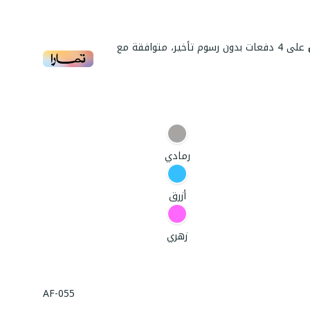
على
4
دفعات بدون رسوم تأخير، متوافقة مع
رمادي
أزرق
زهري
AF-055