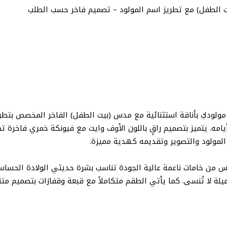
 الطفل) مع تطريز اسم المولود – تصميم فاخر حسب الطلب
ولودكِ بأناقة استثنائية مع مدس (بيت الطفل) الفاخر المخصص بتطريز
امه. يتميز بتصميم راقٍ باللون الأوف وايت مع فيونكة خمري فاخرة تضي
المولود والتصوير وتقديمه كهدية مميزة.
س من خامات ناعمة عالية الجودة تناسب بشرة حديثي الولادة الحسا
لة لا تُنسى. كما يأتي الطقم متكاملاً مع قبعة وقفازات بتصميم متن