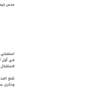
مدس (بيت
استقبلي م
في أول أي
لاستقبال 
صُنع المد
وذكرى جمي