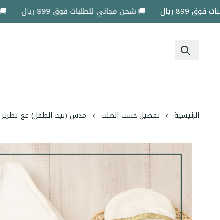
ريال
🚚 شحن مجاني للطلبات فوق 899 ريال
🚚 شحن مج
الرئيسية
تفصيل حسب الطلب
مدس (بيت الطفل) مع تطريز أ