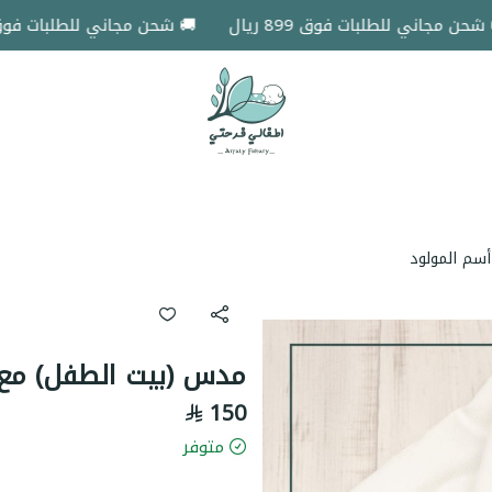
اني للطلبات فوق 899 ريال
🚚 شحن مجاني للطلبات فوق 899 ريال
اطفالي فرحتي
سم المولود
مدس (بيت الطفل) مع 
150
متوفر