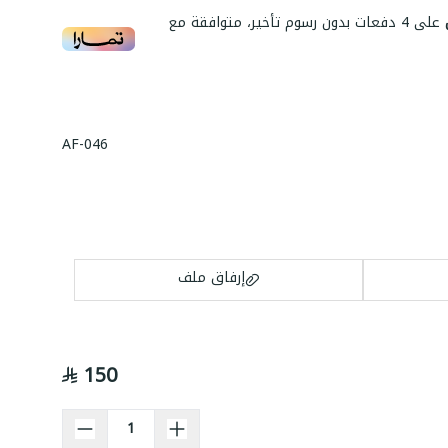
على
4
دفعات بدون رسوم تأخير، متوافقة مع
AF-046
إرفاق ملف
150
اسحب و افلت الملف هنا
استعراض