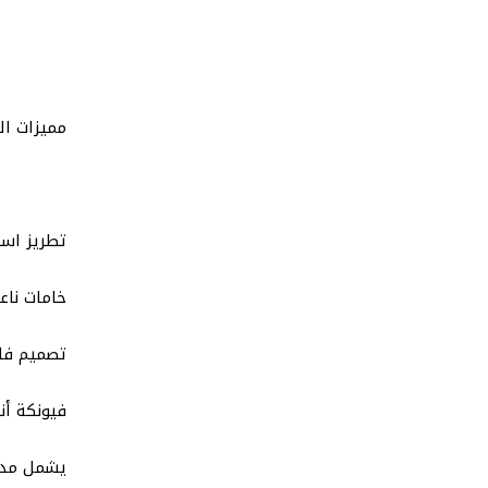
مميزات ال
تطريز اسم
خامات ناع
تصميم فاخ
فيونكة أن
يشمل مدس