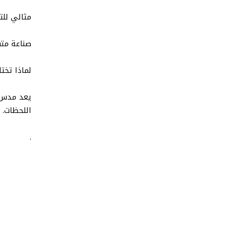
مثالي للتص
صناعة متق
لماذا تخت
يعد مدس ا
اللحظات. ك
.