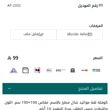
رقم الموديل
AF-2332
المرفقات
إضافة ملاحظة
إرفاق ملف
99
السعر
اسحب و افلت الملف هنا
استعراض
تفاصيل المنتج
كوفلة لفة مواليد شال مطرز بالاسم. مقاس 100×100 سم. اللون
والتطريز حسب الطلب. مدة التنفيذ 10 أيام.