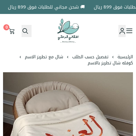
وق 899 ريال
🚚 شحن مجاني للطلبات فوق 899 ريال
🚚
0
اطفالي فرحتي
الرئيسية
تفصيل حسب الطلب
شال مع تطريز الاسم
كوفله شال تطريز بالاسم