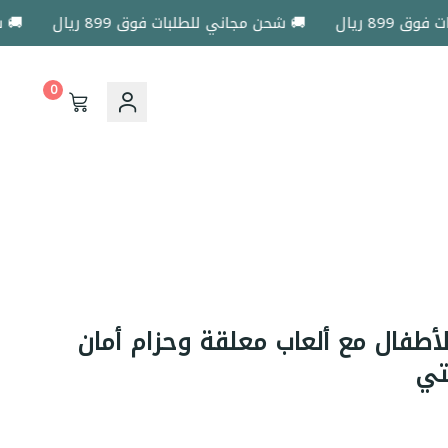
ريال
🚚 شحن مجاني للطلبات فوق 899 ريال
🚚 شحن مج
0
أطفال مع ألعاب معلقة وحزام أمان
تي