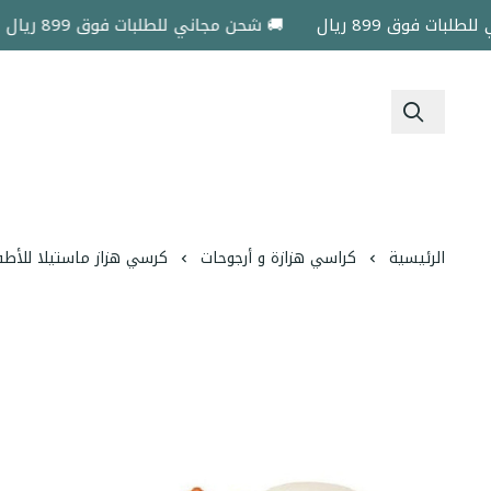
فوق 899 ريال
🚚 شحن مجاني للطلبات فوق 899 ريال
الرئيسية
كراسي هزازة و أرجوحات
كرسي هزاز ماستيلا للأط