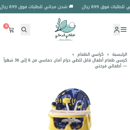
بات فوق 899 ريال
🚚 شحن مجاني للطلبات فوق 899 ريال
0
اطفالي فرحتي
الرئيسية
كراسي الطعام
كرسي طعام أطفال قابل للطي حزام أمان خماسي من 6 إلى 36 شهراً
— أطفالي فرحتي