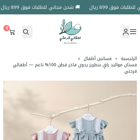
ات فوق 899 ريال
🚚 شحن مجاني للطلبات فوق 899 ريال
0
اطفالي فرحتي
الرئيسية
فساتين أطفال
فستان مواليد راقٍ بتطريز يدوي فاخر قطن 100% ناعم — أطفالي
فرحتي