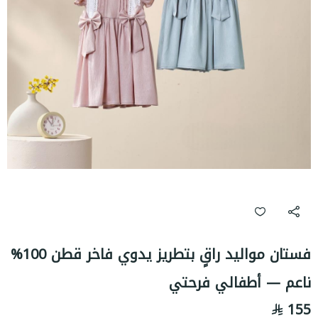
فستان مواليد راقٍ بتطريز يدوي فاخر قطن 100%
ناعم — أطفالي فرحتي
155