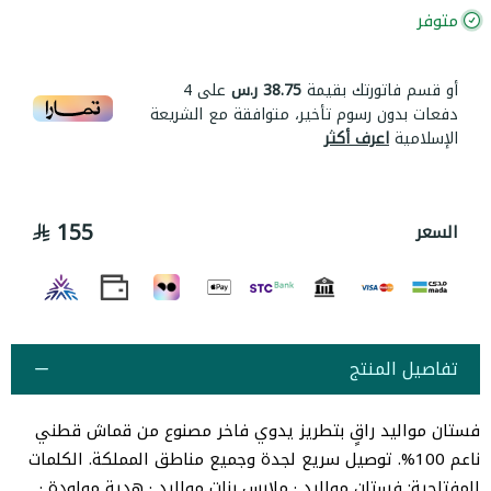
متوفر
أو قسم فاتورتك بقيمة
38.75 ر.س
على
4
دفعات بدون رسوم تأخير، متوافقة مع الشريعة
الإسلامية
اعرف أكثر
155
السعر
تفاصيل المنتج
فستان مواليد راقٍ بتطريز يدوي فاخر مصنوع من قماش قطني
ناعم 100%. توصيل سريع لجدة وجميع مناطق المملكة. الكلمات
المفتاحية: فستان مواليد · ملابس بنات مواليد · هدية مولودة ·