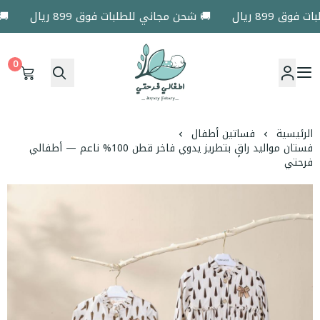
 899 ريال
🚚 شحن مجاني للطلبات فوق 899 ريال
🚚 ش
0
اطفالي فرحتي
الرئيسية
فساتين أطفال
فستان مواليد راقٍ بتطريز يدوي فاخر قطن 100% ناعم — أطفالي
فرحتي