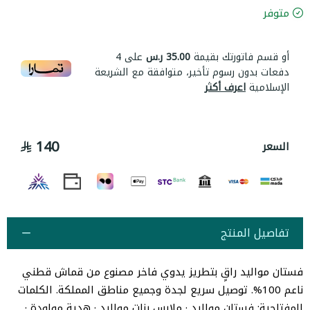
متوفر
أو قسم فاتورتك بقيمة
35.00 ر.س
على
4
دفعات بدون رسوم تأخير، متوافقة مع الشريعة
الإسلامية
اعرف أكثر
140
السعر
تفاصيل المنتج
فستان مواليد راقٍ بتطريز يدوي فاخر مصنوع من قماش قطني
ناعم 100%. توصيل سريع لجدة وجميع مناطق المملكة. الكلمات
المفتاحية: فستان مواليد · ملابس بنات مواليد · هدية مولودة ·