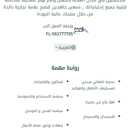
متخصصين في مجال العناية بالطفل والأم نوفر تشكيلة متكاملة
لتلبية جميع إحتياجاتك _ نسعى جاهدين لنصبح علامة تجارية رائدة
من خلال منتجات عالية الجودة
وثيقة العمل الحر
FL-592777735
العربية
روابط مهمة
مدونة أطفالي فرحتي
لشكاوى والإقتراحات
لمستلزمات الأطفال والمواليد
سياسة الاستخدام والخصوصية
اهلا بكم فى متجرنا
سياسة الشحن و التوصيل
الاستبدال والاسترجاع
شهادة توثيق منصة الأعمال