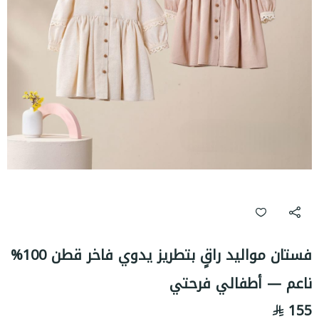
فستان مواليد راقٍ بتطريز يدوي فاخر قطن 100%
ناعم — أطفالي فرحتي
155