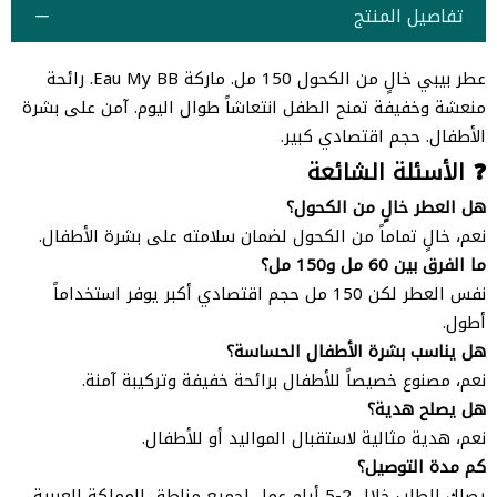
تفاصيل المنتج
عطر بيبي خالٍ من الكحول 150 مل. ماركة Eau My BB. رائحة
منعشة وخفيفة تمنح الطفل انتعاشاً طوال اليوم. آمن على بشرة
الأطفال. حجم اقتصادي كبير.
❓ الأسئلة الشائعة
هل العطر خالٍ من الكحول؟
نعم، خالٍ تماماً من الكحول لضمان سلامته على بشرة الأطفال.
ما الفرق بين 60 مل و150 مل؟
نفس العطر لكن 150 مل حجم اقتصادي أكبر يوفر استخداماً
أطول.
هل يناسب بشرة الأطفال الحساسة؟
نعم، مصنوع خصيصاً للأطفال برائحة خفيفة وتركيبة آمنة.
هل يصلح هدية؟
نعم، هدية مثالية لاستقبال المواليد أو للأطفال.
كم مدة التوصيل؟
يصلك الطلب خلال 2-5 أيام عمل لجميع مناطق المملكة العربية