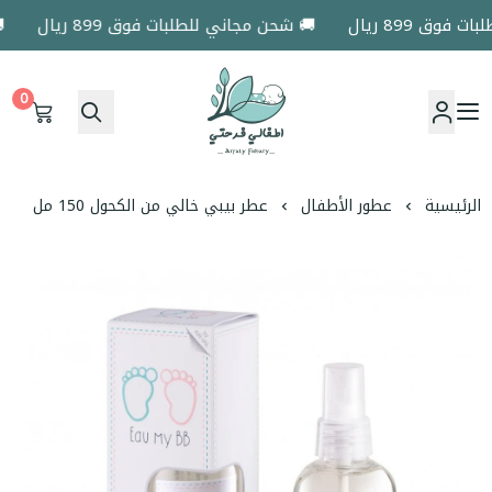
ق 899 ريال
🚚 شحن مجاني للطلبات فوق 899 ريال
🚚 
0
اطفالي فرحتي
الرئيسية
عطور الأطفال
عطر بيبي خالي من الكحول 150 مل