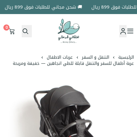
 فوق 899 ريال
🚚 شحن مجاني للطلبات فوق 899 ريال
0
اطفالي فرحتي
الرئيسية
التنقل و السفر
عربات الاطفال
عربة أطفال للسفر والتنقل قابلة للطي اتجاهين — خفيفة ومريحة