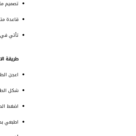
تصميم متن
قاعدة متي
تأتي في 
طريقة الا
اعجن الط
شكل الطي
اضغط الط
اطبعي بصم