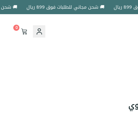
🚚 شحن مجاني للطلبات فوق 899 ريال
🚚 شحن مجاني ل
0
وي