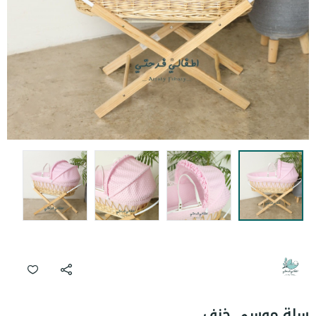
سلة موسى خزف