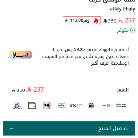
atfaly-frhaty
237
وفر
113.00
350
متوفر
أو قسم فاتورتك بقيمة
59.25 ر.س
على
4
دفعات بدون رسوم تأخير، متوافقة مع الشريعة
الإسلامية
اعرف أكثر
237
السعر
350
تفاصيل المنتج