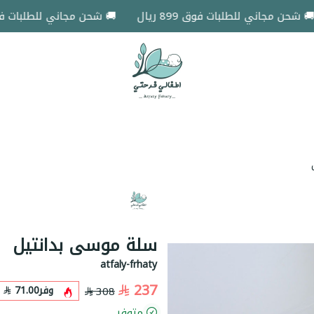
ن مجاني للطلبات فوق 899 ريال
🚚 شحن مجاني للطلبات فوق 899 ريال
اطفالي فرحتي
سلة موسى بدانتيل
atfaly-frhaty
237
وفر
71.00
308
متوفر