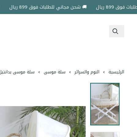
899 ريال
🚚 شحن مجاني للطلبات فوق 899 ريال
🚚 شح
الرئيسية
النوم والسرائر
سلة موسى
سلة موسى بدانتيل