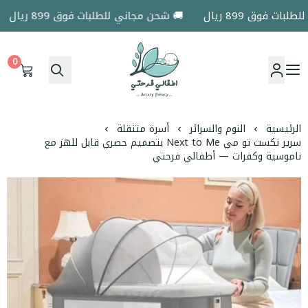
 فوق 899 ريال
🚚 شحن مجاني للطلبات فوق 899 ريال
0
اطفالي فرحتي
الرئيسية
النوم والسرائر
أسرة متنقلة
سرير نكست تو مي Next to Me بتصميم حصري قابل للهز مع
ناموسية وكفرات — أطفالي فرحتي