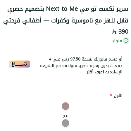
سرير نكست تو مي Next to Me بتصميم حصري
قابل للهز مع ناموسية وكفرات — أطفالي فرحتي
390
متوفر
أو قسم فاتورتك بقيمة
97.50 ر.س
على
4
دفعات بدون رسوم تأخير، متوافقة مع الشريعة
الإسلامية
اعرف أكثر
اللون
*
بيج