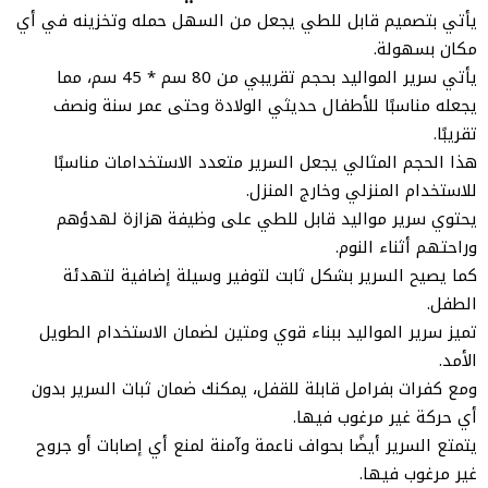
يأتي بتصميم قابل للطي يجعل من السهل حمله وتخزينه في أي
مكان بسهولة.
يأتي سرير المواليد بحجم تقريبي من 80 سم * 45 سم، مما
يجعله مناسبًا للأطفال حديثي الولادة وحتى عمر سنة ونصف
تقريبًا.
هذا الحجم المثالي يجعل السرير متعدد الاستخدامات مناسبًا
للاستخدام المنزلي وخارج المنزل.
يحتوي سرير مواليد قابل للطي على وظيفة هزازة لهدؤهم
وراحتهم أثناء النوم.
كما يصيح السرير بشكل ثابت لتوفير وسيلة إضافية لتهدئة
الطفل.
تميز سرير المواليد ببناء قوي ومتين لضمان الاستخدام الطويل
الأمد.
ومع كفرات بفرامل قابلة للقفل، يمكنك ضمان ثبات السرير بدون
أي حركة غير مرغوب فيها.
يتمتع السرير أيضًا بحواف ناعمة وآمنة لمنع أي إصابات أو جروح
غير مرغوب فيها.