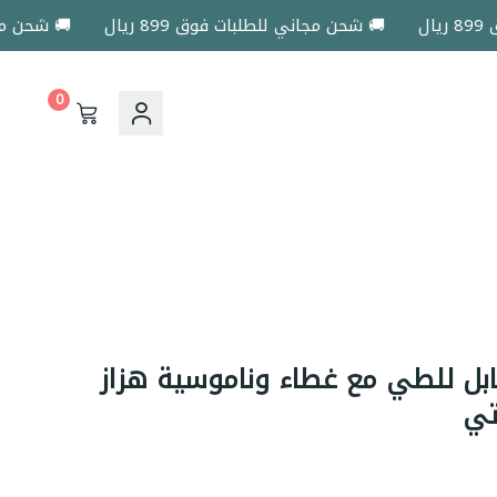
🚚 شحن مجاني للطلبات فوق 899 ريال
🚚 شحن مجاني لل
0
بل للطي مع غطاء وناموسية هزاز
تي