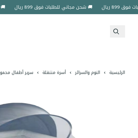
8 ريال
🚚 شحن مجاني للطلبات فوق 899 ريال
🚚 شحن 
الرئيسية
النوم والسرائر
أسرة متنقلة
سرير أطفال محمول