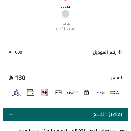
وردي
رمادي
نفدت الكمية
رقم الموديل
AF-038
130
السعر
تفاصيل المنتج
حوض استحمام الحوت AF-038. ينمو مع الطفل عبر 3 مراحل: