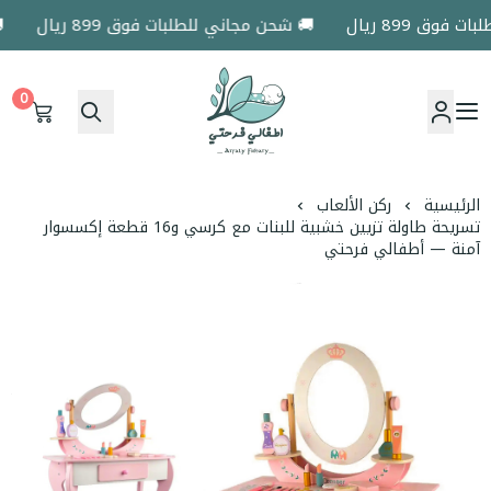
ق 899 ريال
🚚 شحن مجاني للطلبات فوق 899 ريال
🚚 
0
اطفالي فرحتي
الرئيسية
ركن الألعاب
تسريحة طاولة تزيين خشبية للبنات مع كرسي و16 قطعة إكسسوار
آمنة — أطفالي فرحتي