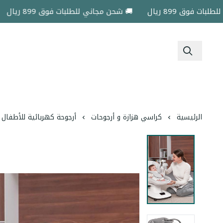
وق 899 ريال
🚚 شحن مجاني للطلبات فوق 899 ريال
🚚
الرئيسية
كراسي هزازة و أرجوحات
أرجوحة كهربائية للأطفال ماستيلا 5 سرعات مع تحكم عن بُعد ومقع