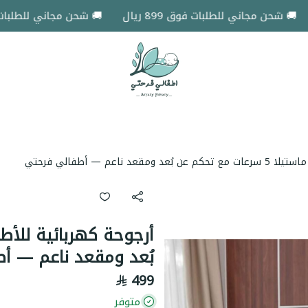
 شحن مجاني للطلبات فوق 899 ريال
🚚 شحن مجاني للطلبات فوق 899 ر
اطفالي فرحتي
د ناعم — أطفالي فرحتي
بُعد ومقعد ناعم — أ
499
متوفر