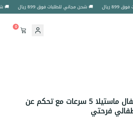
يال
🚚 شحن مجاني للطلبات فوق 899 ريال
🚚 شحن مجا
0
أرجوحة كهربائية للأطفال ماستيلا 5 سرعات مع تحكم عن
طفالي فرحتي