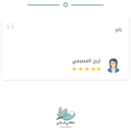
رائع
اريج العصيمي