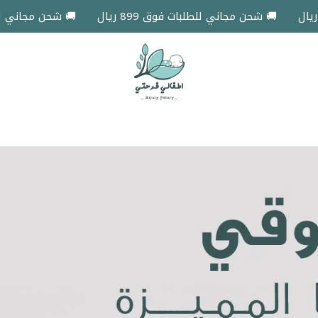
🚚 شحن مجاني للطلبات فوق 899 ريال
🚚 شحن مجاني للطلبات فوق 899
اطفالي فرحتي