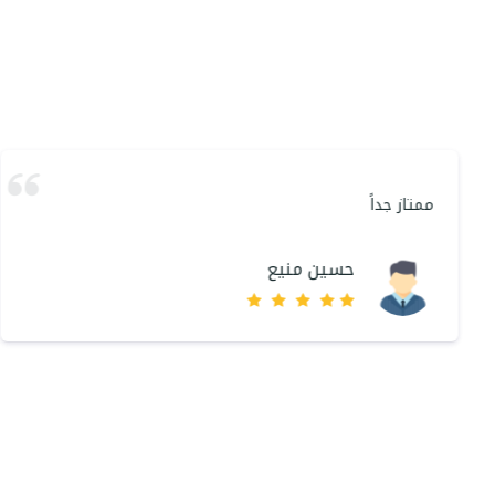
ممتاز جداً
حسين منيع