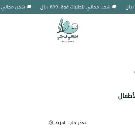
🚚 شحن مجاني للطلبات فوق 899 ريال
🚚 شحن مجاني للطلبات
اطفالي فرحتي
أطفال
تعذر جلب المزيد 😢