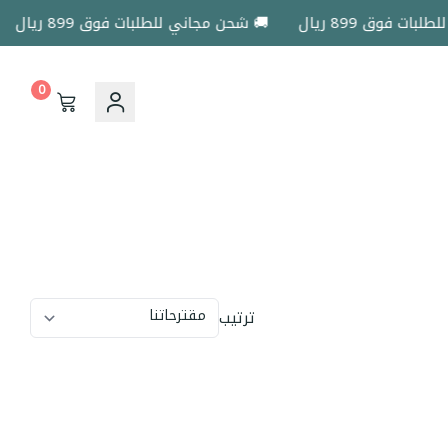
 فوق 899 ريال
🚚 شحن مجاني للطلبات فوق 899 ريال
0
ترتيب