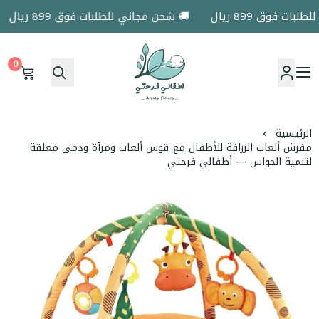
 فوق 899 ريال
🚚 شحن مجاني للطلبات فوق 899 ريال
0
اطفالي فرحتي
الرئيسية
مفرش ألعاب الزرافة للأطفال مع قوس ألعاب ومرآة ودمى معلقة
لتنمية الحواس — أطفالي فرحتي