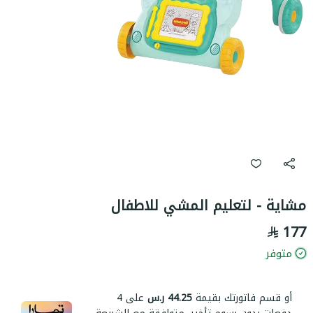
مشاية - لتعليم المشي للاطفال
177
متوفر
أو قسم فاتورتك بقيمة
44.25 ر.س
على
4