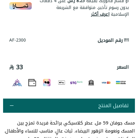
أو قسم فاتورتك بقيمة
8.25 ر.س
على
4
دفعات
بدون رسوم تأخير، متوافقة مع الشريعة
الإسلامية
اعرف أكثر
رقم الموديل
AF-2300
33
السعر
تفاصيل المنتج
مسك جوفان 59 مل. عطر كلاسيكي برائحة فريدة تمزج بين
المسك ونعومة الزهور البيضاء. ثبات عالٍ. مناسب للنساء والأطفال.