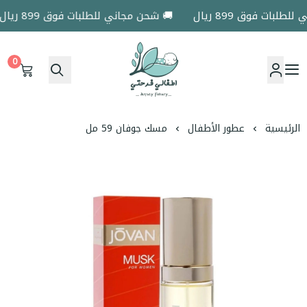
بات فوق 899 ريال
🚚 شحن مجاني للطلبات فوق 899 ريال
0
اطفالي فرحتي
الرئيسية
عطور الأطفال
مسك جوفان 59 مل