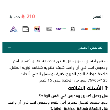
210
السعر
266
تفاصيل المنتج
محبس أطفال وسرير قابل للطي AF-299. يعمل كسرير آمن
ومحبس لعب في آن واحد، شبكة تهوية شفافة لرؤية الطفل،
قاعدة مبطنة للنوم المريح، خفيف وسهل الطي. أبعاد:
125×65×76 سم. من الولادة حتى 15 كجم.
❓ الأسئلة الشائعة
هل يعمل كسرير ومحبس في نفس الوقت؟
نعم، مصمم ليعمل كسرير آمن للنوم ومحبس لعب في آن واحد.
هل الشبكة شفافة لمراقبة الطفل؟