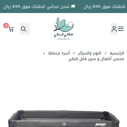
ت فوق 899 ريال
🚚 شحن مجاني للطلبات فوق 899 ريال
0
اطفالي فرحتي
الرئيسية
النوم والسرائر
أسرة متنقلة
محبس أطفال و سرير قابل للطي