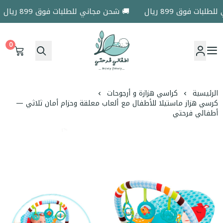
ات فوق 899 ريال
🚚 شحن مجاني للطلبات فوق 899 ريال
0
اطفالي فرحتي
الرئيسية
كراسي هزازة و أرجوحات
كرسي هزاز ماستيلا للأطفال مع ألعاب معلقة وحزام أمان ثلاثي —
أطفالي فرحتي