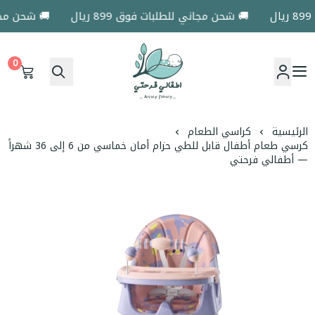
🚚 شحن مجاني للطلبات فوق 899 ريال
🚚 شحن مجاني ل
0
اطفالي فرحتي
الرئيسية
كراسي الطعام
كرسي طعام أطفال قابل للطي حزام أمان خماسي من 6 إلى 36 شهراً
— أطفالي فرحتي