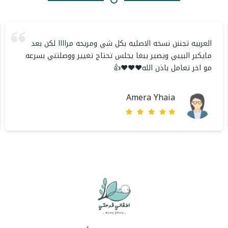
العربيه تجننن نسخه الاصليه بكل شي ومريحه مراااا لكن بعد
مايكبر البيبي ويصير يبغا يجلس تحتاج تغيير ووصلتني بسرعه
مو اخر تعامل باذن الله❤️❤️❤️👍
Amera Yhaia