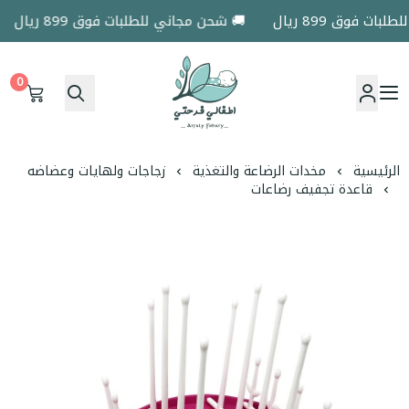
 فوق 899 ريال
🚚 شحن مجاني للطلبات فوق 899 ريال
0
اطفالي فرحتي
الرئيسية
مخدات الرضاعة والتغذية
زجاجات ولهايات وعضاضه
قاعدة تجفيف رضاعات