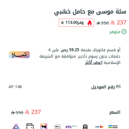
سلة موسى مع حامل خشبي
237
وفر
113.00
350
متوفر
أو قسم فاتورتك بقيمة
59.25 ر.س
على
4
دفعات بدون رسوم تأخير، متوافقة مع الشريعة
الإسلامية
اعرف أكثر
رقم الموديل
AF-146
237
السعر
350