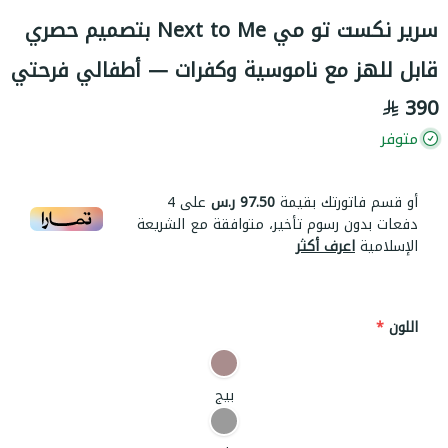
سرير نكست تو مي Next to Me بتصميم حصري
قابل للهز مع ناموسية وكفرات — أطفالي فرحتي
390
متوفر
أو قسم فاتورتك بقيمة
97.50 ر.س
على
4
دفعات بدون رسوم تأخير، متوافقة مع الشريعة
الإسلامية
اعرف أكثر
اللون
*
بيج