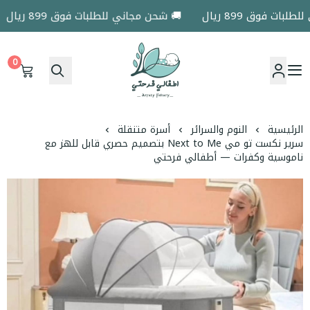
ت فوق 899 ريال
🚚 شحن مجاني للطلبات فوق 899 ريال
0
اطفالي فرحتي
الرئيسية
النوم والسرائر
أسرة متنقلة
سرير نكست تو مي Next to Me بتصميم حصري قابل للهز مع
ناموسية وكفرات — أطفالي فرحتي