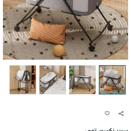
سرير نكست تومي