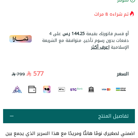
متوفر
تم شراءه
8
مرات
أو قسم فاتورتك بقيمة
144.25 ر.س
على
4
دفعات بدون رسوم تأخير، متوافقة مع الشريعة
الإسلامية
اعرف أكثر
577
السعر
799
تفاصيل المنتج
اضمني لصغيركِ نومًا هانئًا ومريحًا مع هذا السرير الذي يجمع بين