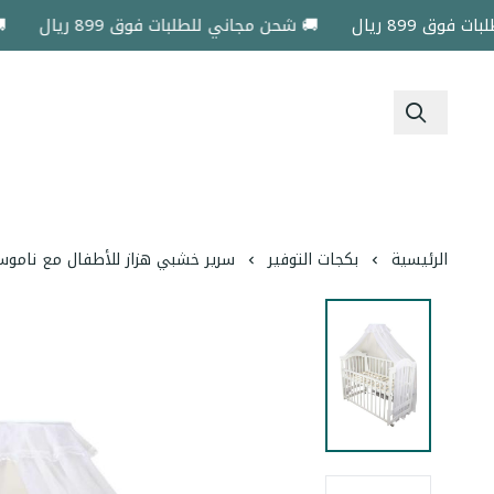
899 ريال
🚚 شحن مجاني للطلبات فوق 899 ريال
🚚 شح
الرئيسية
بكجات التوفير
سرير خشبي هزاز للأطفال مع ناموس