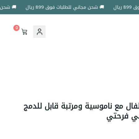
🚚 شحن مجاني للطلبات فوق 899 ريال
🚚 شحن مجاني 
0
ال مع ناموسية ومرتبة قابل للدمج
لي فرحتي