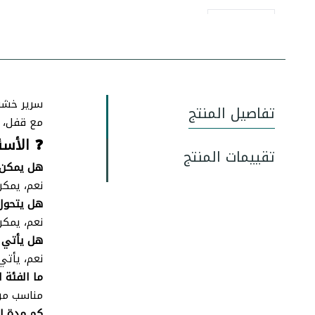
سرير خشبي
تفاصيل المنتج
مع قفل، مقاس 120×60 سم. مناسب 
❓ الأسئ
تقييمات المنتج
هل يمكن د
نعم، يمكن
هل يتحول 
نعم، يمكن
هل يأتي م
نعم، يأتي 
ما الفئة ا
مناسب من ال
كم مدة ا