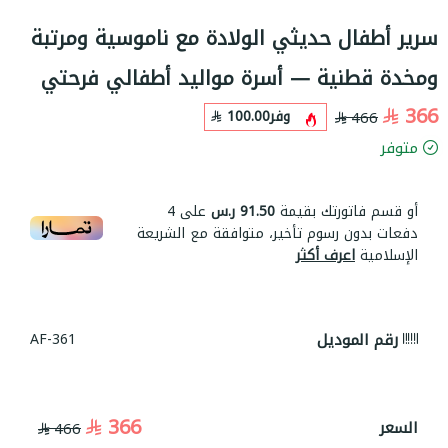
سرير أطفال حديثي الولادة مع ناموسية ومرتبة
ومخدة قطنية — أسرة مواليد أطفالي فرحتي
366
وفر
100.00
466
متوفر
أو قسم فاتورتك بقيمة
91.50 ر.س
على
4
دفعات بدون رسوم تأخير، متوافقة مع الشريعة
الإسلامية
اعرف أكثر
رقم الموديل
AF-361
366
السعر
466