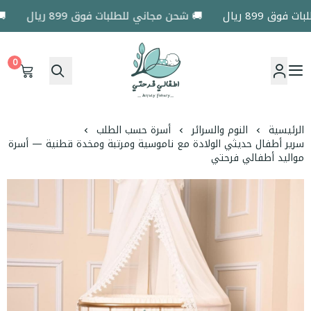
 899 ريال
🚚 شحن مجاني للطلبات فوق 899 ريال
🚚 ش
0
اطفالي فرحتي
الرئيسية
النوم والسرائر
أسرة حسب الطلب
سرير أطفال حديثي الولادة مع ناموسية ومرتبة ومخدة قطنية — أسرة
مواليد أطفالي فرحتي