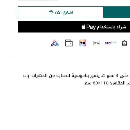
اشتري الآن
سرير أطفال خشب الصنوبر النيوزلندي بتصميم جميل وبسيط. مناسب من الولادة حتى 3 سنوات. يتميز بناموسية للحماية من الحشرات، باب
 110×60 سم.