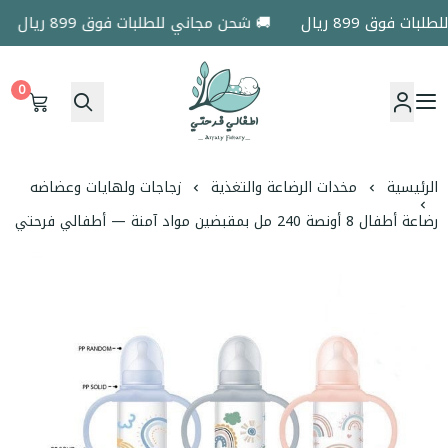
 فوق 899 ريال
🚚 شحن مجاني للطلبات فوق 899 ريال
0
اطفالي فرحتي
الرئيسية
مخدات الرضاعة والتغذية
زجاجات ولهايات وعضاضه
رضاعة أطفال 8 أونصة 240 مل بمقبضين مواد آمنة — أطفالي فرحتي