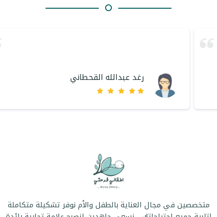
رغد عبدالله القحطاني
متخصصين في مجال العناية بالطفل والأم نوفر تشكيلة متكاملة
لتلبية جميع إحتياجاتك _ نسعى جاهدين لنصبح علامة تجارية رائدة