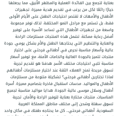
بعناية لتجمع بين الفائدة العملية والمظهر الأنيق، مما يجعلها
خيارًا رائعًا لكل من يرغب في تقديم هدية مميزة. تجهيزات
الأطفال والأمهات لا تقتصر احتياجات الطفل على الأيام الأولى
فقط، بل تستمر مع مراحل النمو المختلفة. لذلك نوفر مجموعة
واسعة من تجهيزات الأطفال التي تساعد الأسرة على توفير
أفضل رعاية ممكنة. تشمل هذه المنتجات مستلزمات الراحة
والعناية والتنظيم التي يحتاجها الطفل والأم بشكل يومي. جودة
عالية وأسعار مناسبة نحرص في أطفالي فرحتي على اختيار
منتجات تتميز بالجودة العالية والخامات الآمنة، مع توفير أسعار
مناسبة تلبي احتياجات مختلف الأسر. هدفنا هو تقديم تجربة
تسوق مريحة تمنح العملاء الثقة عند اختيار مستلزمات أطفالهم.
لماذا تختارين أطفالي فرحتي؟ تشكيلة متنوعة من مستلزمات
الأطفال والمواليد. مدسات استقبال فاخرة بتصاميم مميزة. أسرة
أطفال وسلال موسى عالية الجودة. هدايا مواليد مناسبة لجميع
المناسبات. منتجات مختارة بعناية لتوفير الراحة والأمان. تجربة
تسوق سهلة وشحن إلى مختلف مناطق المملكة العربية
السعودية. أطفالي فرحتي... كل ما يحتاجه طفلك في مكان واحد