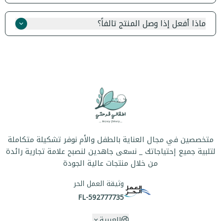
هل منتجات أطفالي فرحتي مناسبة للأولاد والبنات؟
نعم، نقبل الإرجاع والاستبدال خلال 3 يوماً من تاريخ الاستلام،
بشرط أن يكون المنتج بحالته الأصلية وغير مستخدم. تواصل معنا
ماذا أفعل إذا وصل المنتج تالفاً؟
عبر الواتساب لبدء الإجراء.
نأسف لذلك! تواصل معنا فوراً عبر الواتساب مع صورة للمنتج
هل يمكن إرجاع أو استبدال المنتجات؟
وسنقوم باستبداله أو استرداد قيمته بالكامل.
ماذا أفعل إذا وصل المنتج تالفاً؟
متخصصين في مجال العناية بالطفل والأم نوفر تشكيلة متكاملة
لتلبية جميع إحتياجاتك _ نسعى جاهدين لنصبح علامة تجارية رائدة
من خلال منتجات عالية الجودة
وثيقة العمل الحر
FL-592777735
العربية